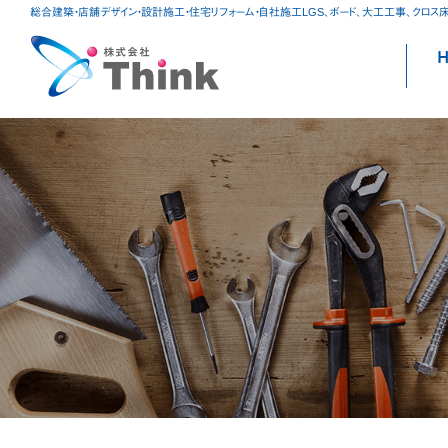
総合建築・店舗デザイン・設計施工・住宅リフォーム・自社施工LGS、ボード、大工工事、クロス
S
to
c