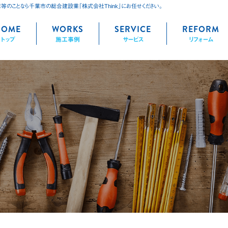
床等のことなら千葉市の総合建設業「株式会社Think」にお任せください。
kip
HOME
WORKS
SERVICE
REFORM
トップ
施工事例
サービス
リフォーム
ontent