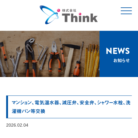
t
o
g
g
l
e
n
a
v
NEWS
i
g
お知らせ
a
t
i
o
n
マンション、電気温水器、減圧弁、安全弁、シャワー水栓、洗
濯機パン等交換
2026.02.04