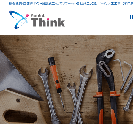
総合建築・店舗デザイン・設計施工・住宅リフォーム・自社施工LGS、ボード、大工工事、クロス
S
to
c