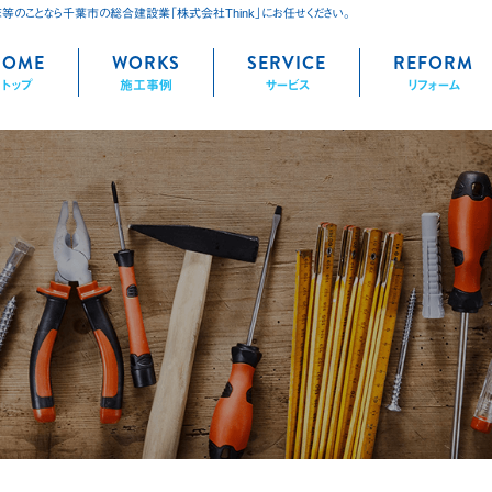
床等のことなら千葉市の総合建設業「株式会社Think」にお任せください。
kip
HOME
WORKS
SERVICE
REFORM
トップ
施工事例
サービス
リフォーム
ontent