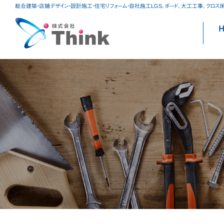
総合建築・店舗デザイン・設計施工・住宅リフォーム・自社施工LGS、ボード、大工工事、クロス
S
to
c