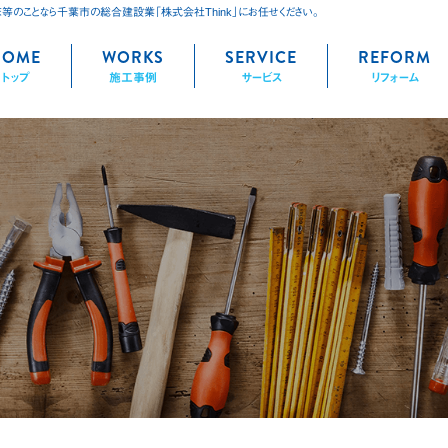
床等のことなら千葉市の総合建設業「株式会社Think」にお任せください。
kip
HOME
WORKS
SERVICE
REFORM
トップ
施工事例
サービス
リフォーム
ontent