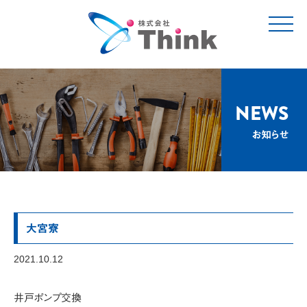
t
o
g
g
l
e
n
a
v
NEWS
i
g
お知らせ
a
t
i
o
n
大宮寮
2021.10.12
井戸ポンプ交換