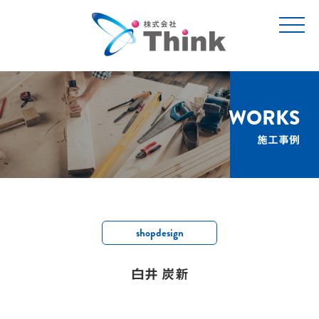
t
o
g
g
l
e
n
a
v
WORKS
i
g
施工事例
a
t
i
o
n
shopdesign
白井 炭新