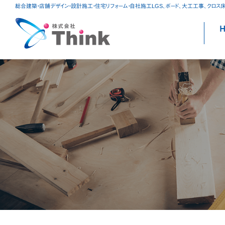
総合建築・店舗デザイン・設計施工・住宅リフォーム・自社施工LGS、ボード、大工工事、クロス
S
to
c