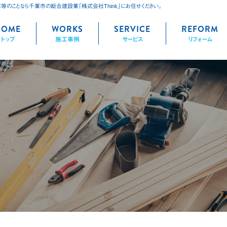
床等のことなら千葉市の総合建設業「株式会社Think」にお任せください。
kip
HOME
WORKS
SERVICE
REFORM
トップ
施工事例
サービス
リフォーム
ontent