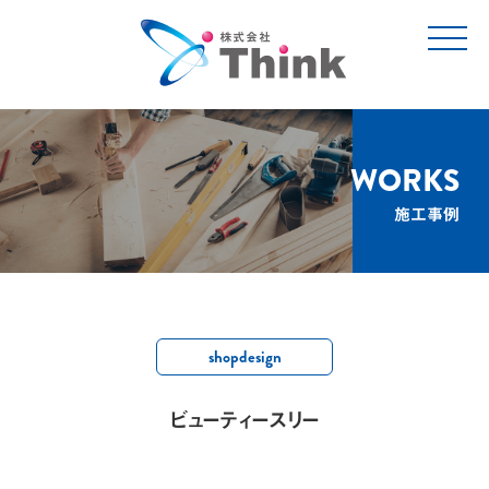
t
o
g
g
l
e
n
a
v
WORKS
i
g
施工事例
a
t
i
o
n
shopdesign
ビューティースリー