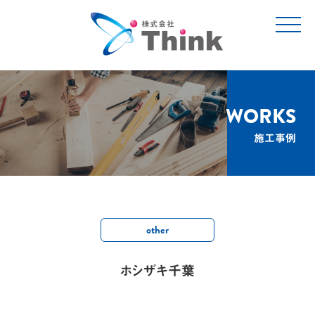
t
o
g
g
l
e
n
a
v
WORKS
i
g
施工事例
a
t
i
o
n
other
ホシザキ千葉