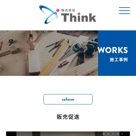
t
o
g
g
l
e
n
a
v
WORKS
i
g
施工事例
a
t
i
o
n
reform
販売促進